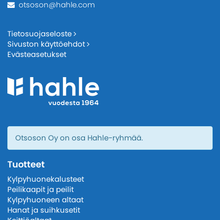
otsoson@hahle.com
Tietosuojaseloste
Sivuston käyttöehdot
Evästeasetukset
Otsoson Oy on osa Hahle-ryhmää.
Tuotteet
Kylpyhuonekalusteet
Peilikaapit ja peilit
Kylpyhuoneen altaat
Hanat ja suihkusetit