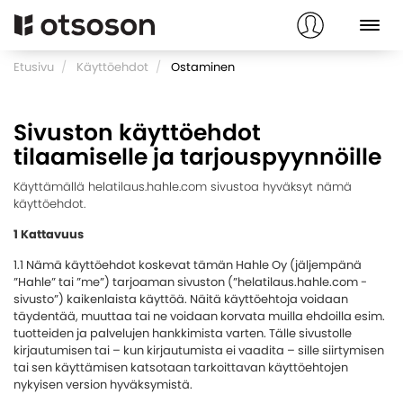
Etusivu
Käyttöehdot
Ostaminen
Sivuston käyttöehdot
tilaamiselle ja tarjouspyynnöille
Käyttämällä helatilaus.hahle.com sivustoa hyväksyt nämä
käyttöehdot.
1 Kattavuus
1.1 Nämä käyttöehdot koskevat tämän Hahle Oy (jäljempänä
”Hahle” tai ”me”) tarjoaman sivuston (”helatilaus.hahle.com -
sivusto”) kaikenlaista käyttöä. Näitä käyttöehtoja voidaan
täydentää, muuttaa tai ne voidaan korvata muilla ehdoilla esim.
tuotteiden ja palvelujen hankkimista varten. Tälle sivustolle
kirjautumisen tai – kun kirjautumista ei vaadita – sille siirtymisen
tai sen käyttämisen katsotaan tarkoittavan käyttöehtojen
nykyisen version hyväksymistä.