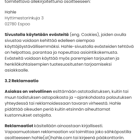
toimitettava allekirjoitettuina osoitteeseen:
Hahle
Hyttimestarinkuja 3
02780 Espoo
Sivustolla käytetään evästeitä
(eng. Cookies), joiden avulla
sivustoa voidaan kehittää edelleen aiempaa
käyttäjäystävällisemmäksi. Hahle-sivustolla evästeiden tehtävä
on helpottaa, parantaa ja nopeuttaa asiointikokemusta.
Evästeitä voidaan käyttää myös parempien tarjousten ja
henkilökohtaisempien tuotesuositusten tarjoamiseksi
asiakkaalle.
3.2 Reklamaatio
Asiakas on velvollinen
esittämään ostotodistuksen, kuitin tai
muun todistuksen ostopaikasta ja –ajankohdasta palautuksen
yhteydessä tai reklamoidessaan tavaran virheestä. Hahle
pidättää oikeuden periä kuitin etsinnän aiheuttamat
kustannukset ostajalta.
Reklamaatiot
käsitellään ainoastaan kirjallisesti.
Vapaamuotoisen reklamaation voi toimittaa joko sähköpostilla
osoitteeseen hahle(at)hahle.com tai kirjeenä pääkonttoriin.