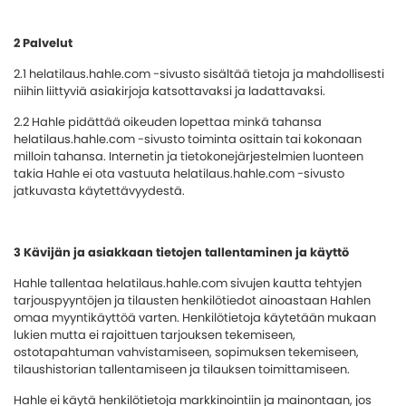
2 Palvelut
2.1 helatilaus.hahle.com -sivusto sisältää tietoja ja mahdollisesti
niihin liittyviä asiakirjoja katsottavaksi ja ladattavaksi.
2.2 Hahle pidättää oikeuden lopettaa minkä tahansa
helatilaus.hahle.com -sivusto toiminta osittain tai kokonaan
milloin tahansa. Internetin ja tietokonejärjestelmien luonteen
takia Hahle ei ota vastuuta helatilaus.hahle.com -sivusto
jatkuvasta käytettävyydestä.
3 Kävijän ja asiakkaan tietojen tallentaminen ja käyttö
Hahle tallentaa helatilaus.hahle.com sivujen kautta tehtyjen
tarjouspyyntöjen ja tilausten henkilötiedot ainoastaan Hahlen
omaa myyntikäyttöä varten. Henkilötietoja käytetään mukaan
lukien mutta ei rajoittuen tarjouksen tekemiseen,
ostotapahtuman vahvistamiseen, sopimuksen tekemiseen,
tilaushistorian tallentamiseen ja tilauksen toimittamiseen.
Hahle ei käytä henkilötietoja markkinointiin ja mainontaan, jos