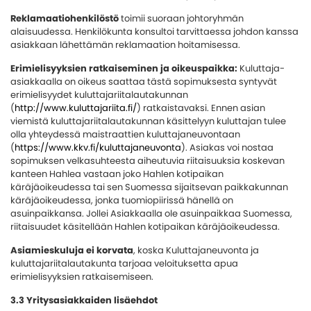
Reklamaatiohenkilöstö
toimii suoraan johtoryhmän
alaisuudessa. Henkilökunta konsultoi tarvittaessa johdon kanssa
asiakkaan lähettämän reklamaation hoitamisessa.
Erimielisyyksien ratkaiseminen ja oikeuspaikka:
Kuluttaja-
asiakkaalla on oikeus saattaa tästä sopimuksesta syntyvät
erimielisyydet kuluttajariitalautakunnan
(
http://www.kuluttajariita.fi/
) ratkaistavaksi. Ennen asian
viemistä kuluttajariitalautakunnan käsittelyyn kuluttajan tulee
olla yhteydessä maistraattien kuluttajaneuvontaan
(
https://www.kkv.fi/kuluttajaneuvonta
). Asiakas voi nostaa
sopimuksen velkasuhteesta aiheutuvia riitaisuuksia koskevan
kanteen Hahlea vastaan joko Hahlen kotipaikan
käräjäoikeudessa tai sen Suomessa sijaitsevan paikkakunnan
käräjäoikeudessa, jonka tuomiopiirissä hänellä on
asuinpaikkansa. Jollei Asiakkaalla ole asuinpaikkaa Suomessa,
riitaisuudet käsitellään Hahlen kotipaikan käräjäoikeudessa.
Asiamieskuluja ei korvata
, koska Kuluttajaneuvonta ja
kuluttajariitalautakunta tarjoaa veloituksetta apua
erimielisyyksien ratkaisemiseen.
3.3 Yritysasiakkaiden lisäehdot