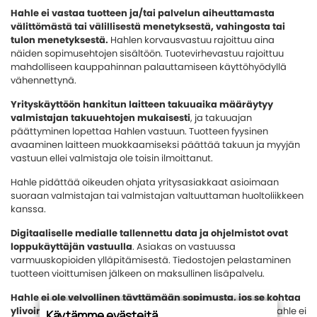
Hahle ei vastaa tuotteen ja/tai palvelun aiheuttamasta
välittömästä tai välillisestä menetyksestä, vahingosta tai
tulon menetyksestä.
Hahlen korvausvastuu rajoittuu aina
näiden sopimusehtojen sisältöön. Tuotevirhevastuu rajoittuu
mahdolliseen kauppahinnan palauttamiseen käyttöhyödyllä
vähennettynä.
Yrityskäyttöön hankitun laitteen takuuaika määräytyy
valmistajan takuuehtojen mukaisesti
, ja takuuajan
päättyminen lopettaa Hahlen vastuun. Tuotteen fyysinen
avaaminen laitteen muokkaamiseksi päättää takuun ja myyjän
vastuun ellei valmistaja ole toisin ilmoittanut.
Hahle pidättää oikeuden ohjata yritysasiakkaat asioimaan
suoraan valmistajan tai valmistajan valtuuttaman huoltoliikkeen
kanssa.
Digitaaliselle medialle tallennettu data ja ohjelmistot ovat
loppukäyttäjän vastuulla
. Asiakas on vastuussa
varmuuskopioiden ylläpitämisestä. Tiedostojen pelastaminen
tuotteen vioittumisen jälkeen on maksullinen lisäpalvelu.
Hahle ei ole velvollinen täyttämään sopimusta, jos se kohtaa
ylivoimaisen esteen, jota se ei voi kohtuudella voittaa.
Hahle ei
Käytämme evästeitä