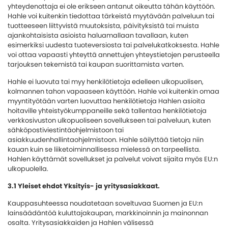
yhteydenottaja ei ole erikseen antanut oikeutta tähän käyttöön.
Hahle voi kuitenkin tiedottaa tärkeistä myytävään palveluun tai
tuotteeseen liittyvistä muutoksista, päivityksistä tai muista
ajankohtaisista asioista haluamallaan tavallaan, kuten
esimerkiksi uudesta tuoteversiosta tai palvelukatkoksesta. Hahle
voi ottaa vapaasti yhteyttä annettujen yhteystietojen perusteella
tarjouksen tekemistä tai kaupan suorittamista varten.
Hahle ei luovuta tai myy henkilötietoja edelleen ulkopuolisen,
kolmannen tahon vapaaseen käyttöön. Hahle voi kuitenkin omaa
myyntityötään varten luovuttaa henkilötietoja Hahlen asioita
hoitaville yhteistyökumppaneille sekä tallentaa henkilötietoja
verkkosivuston ulkopuoliseen sovellukseen tai palveluun, kuten
sähköpostiviestintäohjelmistoon tai
asiakkuudenhallintaohjelmistoon. Hahle säilyttää tietoja niin
kauan kuin se liiketoiminnallisessa mielessä on tarpeellista.
Hahlen käyttämät sovellukset ja palvelut voivat sijaita myös EU:n
ulkopuolella.
3.1 Yleiset ehdot Yksityis- ja yritysasiakkaat.
Kauppasuhteessa noudatetaan soveltuvaa Suomen ja EU:n
lainsäädäntöä kuluttajakaupan, markkinoinnin ja mainonnan
osalta. Yritysasiakkaiden ja Hahlen välisessä