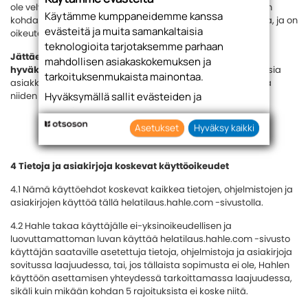
ole velvollinen korvaamaan asiakkaalle ylivoimaisen esteen
Käytämme kumppaneidemme kanssa
kohdalla asiakkaalle aiheutuvaa vahinkoa tai kustannuksia, ja on
evästeitä ja muita samankaltaisia
oikeutettu purkamaan sopimuksen.
teknologioita tarjotaksemme parhaan
Jättäessään tilauksen ja/tai tarjouspyynnön asiakas
mahdollisen asiakaskokemuksen ja
hyväksyy kiistattomasti Hahlen sopimusehdot.
Mahdollisia
tarkoituksenmukaista mainontaa.
asiakkaan käyttämiä hankintasopimusehtoja ei noudateta
Hyväksymällä sallit evästeiden ja
niiden ollessa ristiriidassa Hahlen sopimusehtojen kanssa.
teknologioiden käytön tietojesi keräämiseen
sekä käyttämiseen. Voit myös antaa
Asetukset
Hyväksy kaikki
suostumuksesi valikoiden klikkaamalla
“Asetukset” painiketta.
4 Tietoja ja asiakirjoja koskevat käyttöoikeudet
4.1 Nämä käyttöehdot koskevat kaikkea tietojen, ohjelmistojen ja
asiakirjojen käyttöä tällä helatilaus.hahle.com -sivustolla.
4.2 Hahle takaa käyttäjälle ei-yksinoikeudellisen ja
luovuttamattoman luvan käyttää helatilaus.hahle.com -sivusto
käyttäjän saataville asetettuja tietoja, ohjelmistoja ja asiakirjoja
sovitussa laajuudessa, tai, jos tällaista sopimusta ei ole, Hahlen
käyttöön asettamisen yhteydessä tarkoittamassa laajuudessa,
sikäli kuin mikään kohdan 5 rajoituksista ei koske niitä.