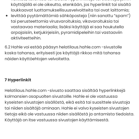
käyttäjällä ei ole oikeutta, etenkään, jos hyperlinkit tai sisältö
loukkaavat luottamuksellisuusvelvoitteita tai ovat laittomia;
levittää pyytämättömiä sähköposteja (niin sanottu ”spam”)
tai perusteettomia virusvaroituksia, vikavaroituksia tai
vastaavaa materiaalia; lisäksi käyttäjä ei saa houkutella
arpajaisiin, ketjukirjeisiin, pyramidipeleihin tai vastaaviin
aktiviteetteihin.
6.2 Hahle voi estää pääsyn helatilaus.hahle.com -sivustolle
koska tahansa, erityisesti jos käyttäjä rikkoo mitä tahansa
näiden käyttöehtojen velvoitetta.
7 Hyperlinkit
Helatilaus.hahle.com -sivusto saattaa sisältää hyperlinkkejä
kolmansien osapuolten sivustoille. Hahle ei ole vastuussa
kyseisten sivustojen sisällöstä, eikä esitä tai suosittele sivustoja
tai niiden sisältöjä ominaan. Hahle ei valvo kyseisten sivustojen
tietoja eikä ole vastuussa niiden sisällöstä ja antamista tiedoista.
Käyttäjä on itse vastuussa sivustojen käyttämisestä.