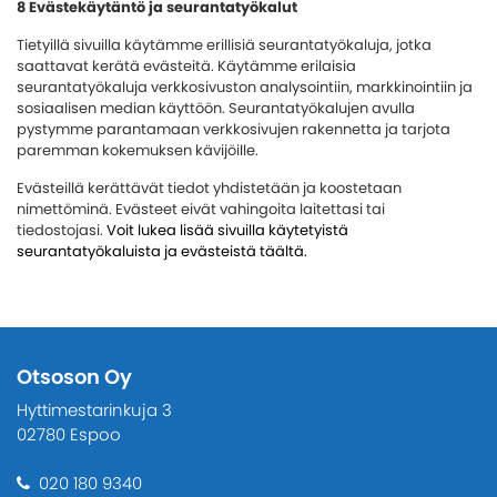
8 Evästekäytäntö ja seurantatyökalut
Tietyillä sivuilla käytämme erillisiä seurantatyökaluja, jotka
saattavat kerätä evästeitä. Käytämme erilaisia
seurantatyökaluja verkkosivuston analysointiin, markkinointiin ja
sosiaalisen median käyttöön. Seurantatyökalujen avulla
pystymme parantamaan verkkosivujen rakennetta ja tarjota
paremman kokemuksen kävijöille.
Evästeillä kerättävät tiedot yhdistetään ja koostetaan
nimettöminä. Evästeet eivät vahingoita laitettasi tai
tiedostojasi.
Voit lukea lisää sivuilla käytetyistä
seurantatyökaluista ja evästeistä täältä.
Otsoson Oy
Hyttimestarinkuja 3
02780 Espoo
020 180 9340