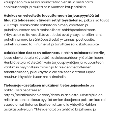
kauppasopimuksessa noudatetaan ensisijaisesti näitä
sopimusehtoja ja muilta osin Suomen kauppalakia.
Asiakas on velvoitettu luovuttamaan tarjouspyyntöä tai
tilausta tehdessään täydelliset yhteystietonsa
, jotka sisältävät
kuluttaja-asiakkaalta vähintään nimen, osoitteen ja
puhelinnumeron sekä mahdollisesti sähköpostiosoitteen.
Yritysasiakkailta vaadittavat tiedot ovat yhteyshenkilön nimi,
puhelinnumero ja sähköposti sekä y-tunnus, postiosoite,
puhelinnumero tai –numerot ja tarvittaessa laskutusosoite.
Asiakkaiden tiedot on tallennettu
Hahle
n asiakasrekisteriin
,
jossa olevia tietoja käytetään asiakassuhteen ylläpitämiseen.
Henkilötietoja käytetään vain tarjouspyyntöjen ja kaupanteon
vaatimiin myynnillisiin toimiin ja tärkeiden tiedotteiden
toimittamiseen, jollei käyttäjä ole erikseen antanut lupaa
muuhun käyttöön kuten markkinointiin.
Tietosuoja-asetuksen mukainen tietosuojaseloste
on
nähtävissä osoitteessa
https://helatilaus.hahle.com/tietosuojaseloste
. Käyttäjällä on
milloin tahansa oikeus pyytää omien tietojensa poistamista tai
saada omat tietonsa itselleen ottamalla yhteyttä Hahlen
asiakaspalveluun. Yhteydenotot on tehtävä kirjallisena ja