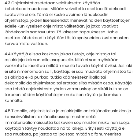
4.3 Ohjelmistot asetetaan veloituksetta käyttöön
kohdekoodimuodossa. Mitään velvoitetta asettaa lähdekoodi
saataville ei ole. Tämä ei koske avoimen lähdekoodin
ohjelmistoja, joiden lisenssiehdot menevät näiden käyttöehtojen
edelle kun kyseisen ohjelmisto välitetään, ja jotka vaativat
lähdekoodin saatavuutta. Tällaisessa tapauksessa Hahle
asettaa lähdekoodin käyttöön tästä syntyneiden kustannusten
korvaamista vastaan.
4.4 Käyttäjä ei saa koskaan jakaa tietoja, ohjelmistoja tai
asiakirjoja kolmannelle osapuolelle. Niitä ei saa myöskään
vuokrata tai asettaa millään muulla tavalla käytettäviksi. Jos laki
ei sitä nimenomaan salli, käyttäjä ei saa muokata ohjelmistoa tai
asiakirjaa eikä purkaa, tutkia käänteistekniikalla tai
dekompiloida ohjelmistoa tai erottaa siitä mitään osaa. Käyttäjä
saa tehdä ohjelmistosta yhden varmuuskopion sikäli kuin se on
tarpeen näiden käyttöehtojen mukaisen käytön jatkamisen
kannalta.
4.5 Tiedoilla, ohjelmistoilla ja asiakirjoilla on tekijänoikeuslakien ja
kansainvälisten tekijänoikeussopimusten sekä
immateriaaliomaisuutta koskevien sopimusten mukainen suoja.
Käyttäjän täytyy noudattaa näitä lakeja. Erityisesti käyttäjä ei
saa muokata, paljastaa tai poistaa mitään alfanumeerista