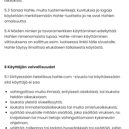
oikeuksia.
5.3 Sanaa Hahle, muita tuotemerkkejä, kuvituksia ja logoja
käytetään merkitsemään Hahle-tuotteita ja ne ovat Hahlen
omaisuutta.
5.4 Näiden nimien ja tavaramerkkien käyttäminen edellyttää
Hahlen nimenomaista lupaa. Hahle-nimen käyttäminen
viittauksena on sallittua esim. luotaessa linkki tälle sivustolle.
Hahle täytyy ilmoittaa etukäteen tällaisesta käytöstä.
6 Käyttäjän velvollisuudet
6.1 Siirtyessään helatilaus.hahle.com -sivusto tai käyttäessään
sitä käyttäjä ei saa
vahingoittaa muita ihmisiä, erityisesti alaikäisiä, tai loukata
heidän oikeuksiaan;
loukata yleistä siveellisyyttä;
loukata immateriaalioikeuksia tai muita omistusoikeuksia;
syöttää sivustolle mitään sisältöä, joka sisältää viruksen, ns.
troijalaisen tai muun tietoja vahingoittamaan kykenevän
ohjelman;
välittää, tallentaa tai ladata hyperlinkkejä tai sisältöjä, joihin