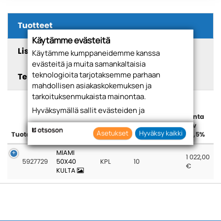
Tuotteet
Käytämme evästeitä
Lisätiedot
Käytämme kumppaneidemme kanssa
evästeitä ja muita samankaltaisia
teknologioita tarjotaksemme parhaan
Tekniset tiedot
mahdollisen asiakaskokemuksen ja
tarkoituksenmukaista mainontaa.
Hyväksymällä sallit evästeiden ja
Hinta
teknologioiden käytön tietojesi keräämiseen
alv
sekä käyttämiseen. Voit myös antaa
Asetukset
Hyväksy kaikki
Tuotekoodi
Nimi
Yksikkö
Pakkauskoko
25,5%
suostumuksesi valikoiden klikkaamalla
MIAMI
“Asetukset” painiketta.
1 022,00
5927729
50X40
KPL
10
€
KULTA