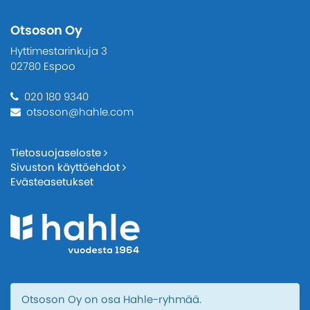
Otsoson Oy
Hyttimestarinkuja 3
02780 Espoo
020 180 9340
otsoson@hahle.com
Tietosuojaseloste
Sivuston käyttöehdot
Evästeasetukset
Otsoson Oy on osa Hahle-ryhmää.