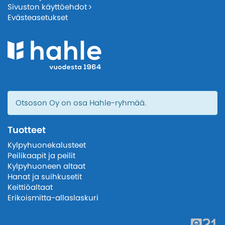
Sivuston käyttöehdot
Evästeasetukset
Otsoson Oy on osa Hahle-ryhmää.
Tuotteet
Kylpyhuonekalusteet
Peilikaapit ja peilit
Kylpyhuoneen altaat
Hanat ja suihkusetit
Keittiöaltaat
Erikoismitta-allaslaskuri