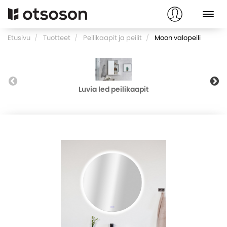
Etusivu
Tuotteet
Peilikaapit ja peilit
Moon valopeili
Luvia led peilikaapit