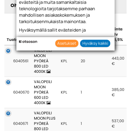
evästeitä ja muita samankaltaisia
Ohjeet
teknologioita tarjotaksemme parhaan
mahdollisen asiakaskokemuksen ja
tarkoituksenmukaista mainontaa.
Hinta
Hyväksymällä sallit evästeiden ja
alv
teknologioiden käytön tietojesi keräämiseen
Tuotekoodi
Nimi
Yksikkö
Pakkauskoko
25,5%
sekä käyttämiseen. Voit myös antaa
Asetukset
Hyväksy kaikki
suostumuksesi valikoiden klikkaamalla
VALOPEILI
“Asetukset” painiketta.
MOON
443,00
6040561
PYÖREÄ
KPL
20
€
800 LED
4000K
VALOPEILI
MOON
385,00
6040670
PYÖREÄ
KPL
1
€
600 LED
4000K
VALOPEILI
MOON PLUS
537,00
6040671
PYÖREÄ
KPL
1
€
800 LED