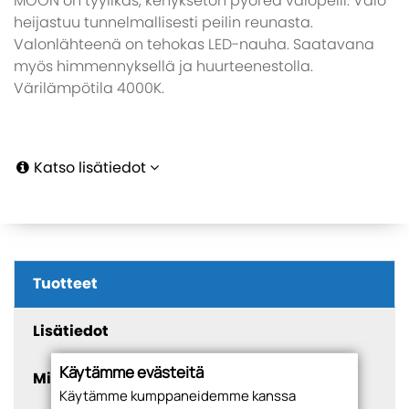
MOON on tyylikäs, kehyksetön pyöreä valopeili. Valo
heijastuu tunnelmallisesti peilin reunasta.
Valonlähteenä on tehokas LED-nauha. Saatavana
myös himmennyksellä ja huurteenestolla.
Värilämpötila 4000K.
Katso lisätiedot
Tuotteet
Lisätiedot
Käytämme evästeitä
Mitoitukset
Käytämme kumppaneidemme kanssa