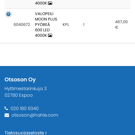
4000K
VALOPEILI
MOON PLUS
467,00
6040672
PYÖREÄ
KPL
1
€
600 LED
4000K
Otsoson Oy
Hyttimestarinkuja 3
02780 Espoo
020 180 9340
otsoson@hahle.com
Tietosuojaseloste