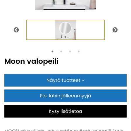
Moon valopeili
Näytä tuotteet
Etsi lähin jälleenmyyjä
Kysy lisätietoa