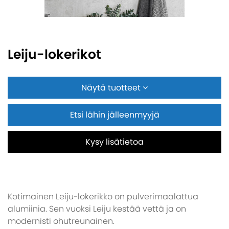
Leiju-lokerikot
Näytä tuotteet
Etsi lähin jälleenmyyjä
Kysy lisätietoa
Kotimainen Leiju-lokerikko on pulverimaalattua
alumiinia. Sen vuoksi Leiju kestää vettä ja on
modernisti ohutreunainen.