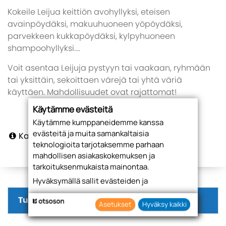
Kokeile Leijua keittiön avohyllyksi, eteisen
avainpöydäksi, makuuhuoneen yöpöydäksi,
parvekkeen kukkapöydäksi, kylpyhuoneen
shampoohyllyksi....
Voit asentaa Leijuja pystyyn tai vaakaan, ryhmään
tai yksittäin, sekoittaen värejä tai yhtä väriä
käyttäen. Mahdollisuudet ovat rajattomat!
Käytämme evästeitä
Käytämme kumppaneidemme kanssa
evästeitä ja muita samankaltaisia
Katso lisätiedot
teknologioita tarjotaksemme parhaan
mahdollisen asiakaskokemuksen ja
tarkoituksenmukaista mainontaa.
Hyväksymällä sallit evästeiden ja
teknologioiden käytön tietojesi keräämiseen
Tuotteet
sekä käyttämiseen. Voit myös antaa
Asetukset
Hyväksy kaikki
suostumuksesi valikoiden klikkaamalla
“Asetukset” painiketta.