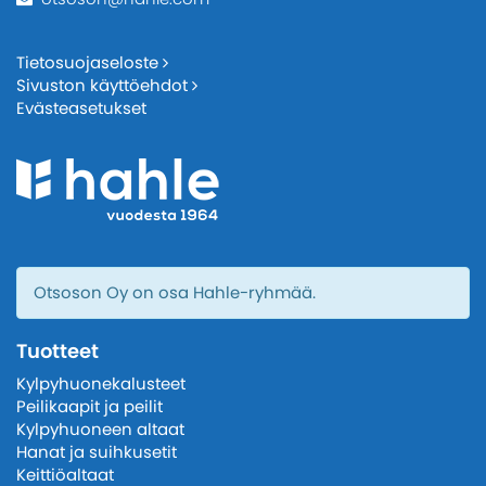
Tietosuojaseloste
Sivuston käyttöehdot
Evästeasetukset
Otsoson Oy on osa Hahle-ryhmää.
Tuotteet
Kylpyhuonekalusteet
Peilikaapit ja peilit
Kylpyhuoneen altaat
Hanat ja suihkusetit
Keittiöaltaat