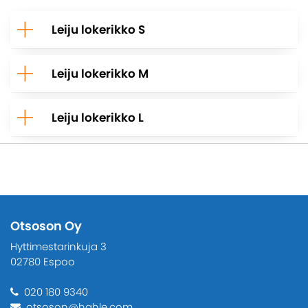
Leiju lokerikko S
Leiju lokerikko M
Leiju lokerikko L
Otsoson Oy
Hyttimestarinkuja 3
02780 Espoo
020 180 9340
otsoson@hahle.com