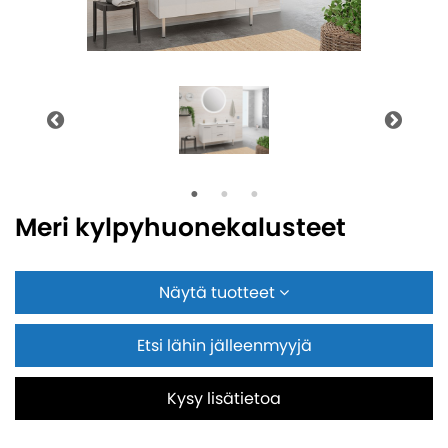
Meri kylpyhuonekalusteet
Näytä tuotteet
Etsi lähin jälleenmyyjä
Kysy lisätietoa