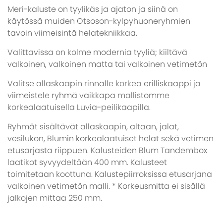
Meri-kaluste on tyylikäs ja ajaton ja siinä on
käytössä muiden Otsoson-kylpyhuoneryhmien
tavoin viimeisintä helatekniikkaa.
Valittavissa on kolme modernia tyyliä; kiiltävä
valkoinen, valkoinen matta tai valkoinen vetimetön
Valitse allaskaapin rinnalle korkea erilliskaappi ja
viimeistele ryhmä vaikkapa mallistomme
korkealaatuisella Luvia-peilikaapilla.
Ryhmät sisältävät allaskaapin, altaan, jalat,
vesilukon, Blumin korkealaatuiset helat sekä vetimen
etusarjasta riippuen. Kalusteiden Blum Tandembox
laatikot syvyydeltään 400 mm. Kalusteet
toimitetaan koottuna. Kalustepiirroksissa etusarjana
valkoinen vetimetön malli. * Korkeusmitta ei sisällä
jalkojen mittaa 250 mm.