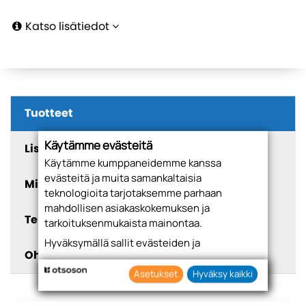
Katso lisätiedot
Tuotteet
Käytämme evästeitä
Lisätiedot
Käytämme kumppaneidemme kanssa
evästeitä ja muita samankaltaisia
Mitoitukset
teknologioita tarjotaksemme parhaan
mahdollisen asiakaskokemuksen ja
Tekniset tiedot
tarkoituksenmukaista mainontaa.
Hyväksymällä sallit evästeiden ja
Ohjeet
teknologioiden käytön tietojesi keräämiseen
sekä käyttämiseen. Voit myös antaa
Asetukset
Hyväksy kaikki
suostumuksesi valikoiden klikkaamalla
“Asetukset” painiketta.