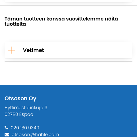
Tämän tuotteen kanssa suosittelemme näitä
tuotteita
Vetimet
Otsoson Oy
Hyttimestarinkuja 3
02780 Espoo
020 180 9340
otsoson@hahle.com