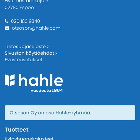
Hyttimestarinkuja 3
02780 Espoo
020 180 9340
otsoson@hahle.com
Tietosuojaseloste
Sivuston käyttöehdot
Evästeasetukset
Otsoson Oy on osa Hahle-ryhmää.
Tuotteet
Kylpyhuonekalusteet