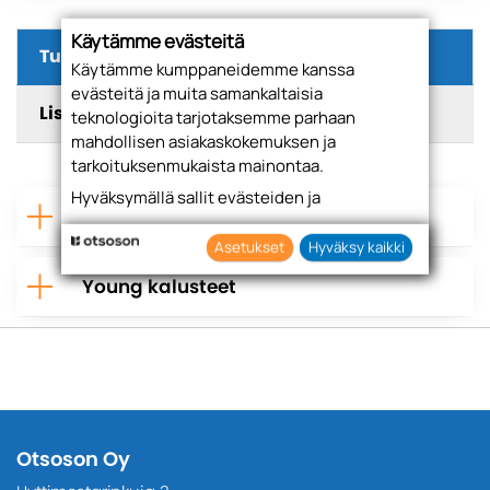
Käytämme evästeitä
Tuotteet
Käytämme kumppaneidemme kanssa
evästeitä ja muita samankaltaisia
Lisätiedot
teknologioita tarjotaksemme parhaan
mahdollisen asiakaskokemuksen ja
tarkoituksenmukaista mainontaa.
Hyväksymällä sallit evästeiden ja
Romeo kalusteet
teknologioiden käytön tietojesi keräämiseen
sekä käyttämiseen. Voit myös antaa
Asetukset
Hyväksy kaikki
suostumuksesi valikoiden klikkaamalla
Young kalusteet
“Asetukset” painiketta.
Otsoson Oy